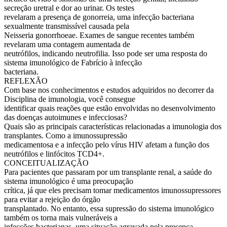
secreção uretral e dor ao urinar. Os testes
revelaram a presença de gonorreia, uma infecção bacteriana
sexualmente transmissível causada pela
Neisseria gonorrhoeae. Exames de sangue recentes também
revelaram uma contagem aumentada de
neutrófilos, indicando neutrofilia. Isso pode ser uma resposta do
sistema imunológico de Fabrício à infecção
bacteriana.
REFLEXÃO
Com base nos conhecimentos e estudos adquiridos no decorrer da
Disciplina de imunologia, você consegue
identificar quais reações que estão envolvidas no desenvolvimento
das doenças autoimunes e infecciosas?
Quais são as principais características relacionadas a imunologia dos
transplantes. Como a imunossupressão
medicamentosa e a infecção pelo vírus HIV afetam a função dos
neutrófilos e linfócitos TCD4+.
CONCEITUALIZAÇÃO
Para pacientes que passaram por um transplante renal, a saúde do
sistema imunológico é uma preocupação
crítica, já que eles precisam tomar medicamentos imunossupressores
para evitar a rejeição do órgão
transplantado. No entanto, essa supressão do sistema imunológico
também os torna mais vulneráveis a
infecções bacterianas, uma situação agravada pela presença