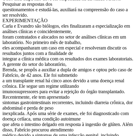
Pesquisar as respostas dos
questionamentos e estudá-las, auxiliará na compreensão do caso a
ser resolvido.
EXPERIMENTAÇÃO
Carla e Evandro são biólogos, eles finalizaram a especialização em
análises clínicas e coincidentemente,
foram contratados e alocados no setor de análises clínicas em um
laboratório. No primeiro mês de trabalho,
eles acompanharam um caso em especial e resolveram discutir os
resultados juntos com a finalidade de
integrar a clínica médica com os resultados dos exames laboratoriais.
A gerente do setor do laboratório,
Brenda, se propôs a auxiliar a dupla de amigos e optou pelo caso de
Fabrício, de 42 anos. Ele foi submetido
a um transplante renal há cinco anos devido a uma doença renal
crônica. Ele segue um regime utilizando
imunossupressores para evitar a rejeição do órgão transplantado.
Recentemente, ele tem apresentado
sintomas gastrointestinais recorrentes, incluindo diarreia crônica, dor
abdominal e perda de peso
inexplicada. Após uma série de exames, ele foi diagnosticado com
doença celíaca, uma condição autoimune
que afeta o intestino delgado em resposta à ingestão de glúten. Além
disso, Fabrício procurou atendimento
médico devido a sintomas de uma infecção genital, incluindo