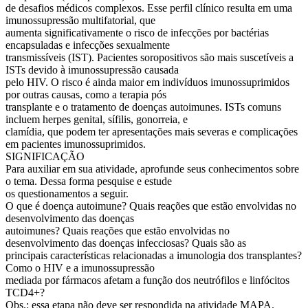
de desafios médicos complexos. Esse perfil clínico resulta em uma
imunossupressão multifatorial, que
aumenta significativamente o risco de infecções por bactérias
encapsuladas e infecções sexualmente
transmissíveis (IST). Pacientes soropositivos são mais suscetíveis a
ISTs devido à imunossupressão causada
pelo HIV. O risco é ainda maior em indivíduos imunossuprimidos
por outras causas, como a terapia pós
transplante e o tratamento de doenças autoimunes. ISTs comuns
incluem herpes genital, sífilis, gonorreia, e
clamídia, que podem ter apresentações mais severas e complicações
em pacientes imunossuprimidos.
SIGNIFICAÇÃO
Para auxiliar em sua atividade, aprofunde seus conhecimentos sobre
o tema. Dessa forma pesquise e estude
os questionamentos a seguir.
O que é doença autoimune? Quais reações que estão envolvidas no
desenvolvimento das doenças
autoimunes? Quais reações que estão envolvidas no
desenvolvimento das doenças infecciosas? Quais são as
principais características relacionadas a imunologia dos transplantes?
Como o HIV e a imunossupressão
mediada por fármacos afetam a função dos neutrófilos e linfócitos
TCD4+?
Obs.: essa etapa não deve ser respondida na atividade MAPA.