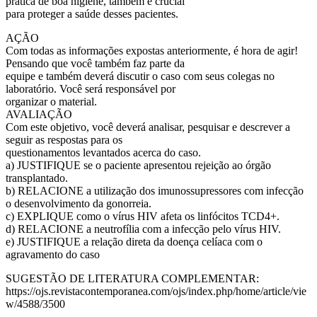
prática de boa higiene, também é crucial
para proteger a saúde desses pacientes.
AÇÃO
Com todas as informações expostas anteriormente, é hora de agir!
Pensando que você também faz parte da
equipe e também deverá discutir o caso com seus colegas no
laboratório. Você será responsável por
organizar o material.
AVALIAÇÃO
Com este objetivo, você deverá analisar, pesquisar e descrever a
seguir as respostas para os
questionamentos levantados acerca do caso.
a) JUSTIFIQUE se o paciente apresentou rejeição ao órgão
transplantado.
b) RELACIONE a utilização dos imunossupressores com infecção
o desenvolvimento da gonorreia.
c) EXPLIQUE como o vírus HIV afeta os linfócitos TCD4+.
d) RELACIONE a neutrofília com a infecção pelo vírus HIV.
e) JUSTIFIQUE a relação direta da doença celíaca com o
agravamento do caso
SUGESTÃO DE LITERATURA COMPLEMENTAR:
https://ojs.revistacontemporanea.com/ojs/index.php/home/article/vie
w/4588/3500