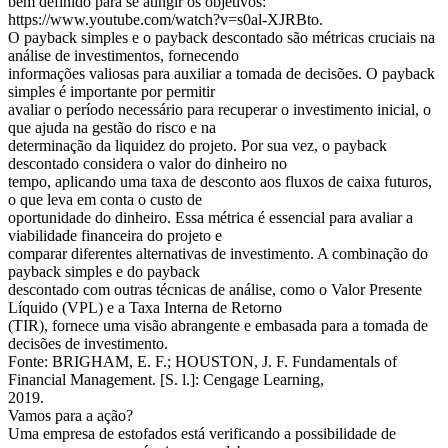
bem definido para se atingir os objetivos:
https://www.youtube.com/watch?v=s0al-XJRBto.
O payback simples e o payback descontado são métricas cruciais na
análise de investimentos, fornecendo
informações valiosas para auxiliar a tomada de decisões. O payback
simples é importante por permitir
avaliar o período necessário para recuperar o investimento inicial, o
que ajuda na gestão do risco e na
determinação da liquidez do projeto. Por sua vez, o payback
descontado considera o valor do dinheiro no
tempo, aplicando uma taxa de desconto aos fluxos de caixa futuros,
o que leva em conta o custo de
oportunidade do dinheiro. Essa métrica é essencial para avaliar a
viabilidade financeira do projeto e
comparar diferentes alternativas de investimento. A combinação do
payback simples e do payback
descontado com outras técnicas de análise, como o Valor Presente
Líquido (VPL) e a Taxa Interna de Retorno
(TIR), fornece uma visão abrangente e embasada para a tomada de
decisões de investimento.
Fonte: BRIGHAM, E. F.; HOUSTON, J. F. Fundamentals of
Financial Management. [S. l.]: Cengage Learning,
2019.
Vamos para a ação?
Uma empresa de estofados está verificando a possibilidade de