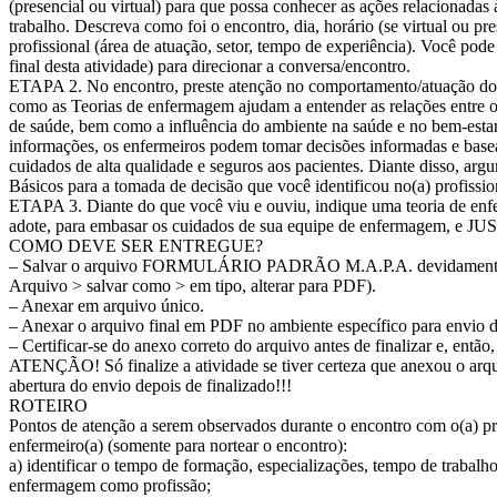
(presencial ou virtual) para que possa conhecer as ações relacionadas
trabalho. Descreva como foi o encontro, dia, horário (se virtual ou pres
profissional (área de atuação, setor, tempo de experiência). Você pode 
final desta atividade) para direcionar a conversa/encontro.
ETAPA 2. No encontro, preste atenção no comportamento/atuação do(a)
como as Teorias de enfermagem ajudam a entender as relações entre os
de saúde, bem como a influência do ambiente na saúde e no bem-esta
informações, os enfermeiros podem tomar decisões informadas e base
cuidados de alta qualidade e seguros aos pacientes. Diante disso, arg
Básicos para a tomada de decisão que você identificou no(a) profission
ETAPA 3. Diante do que você viu e ouviu, indique uma teoria de enf
adote, para embasar os cuidados de sua equipe de enfermagem, e J
COMO DEVE SER ENTREGUE?
– Salvar o arquivo FORMULÁRIO PADRÃO M.A.P.A. devidamente 
Arquivo > salvar como > em tipo, alterar para PDF).
– Anexar em arquivo único.
– Anexar o arquivo final em PDF no ambiente específico para envio
– Certificar-se do anexo correto do arquivo antes de finalizar e, então
ATENÇÃO! Só finalize a atividade se tiver certeza que anexou o arquiv
abertura do envio depois de finalizado!!!
ROTEIRO
Pontos de atenção a serem observados durante o encontro com o(a) pr
enfermeiro(a) (somente para nortear o encontro):
a) identificar o tempo de formação, especializações, tempo de trabal
enfermagem como profissão;