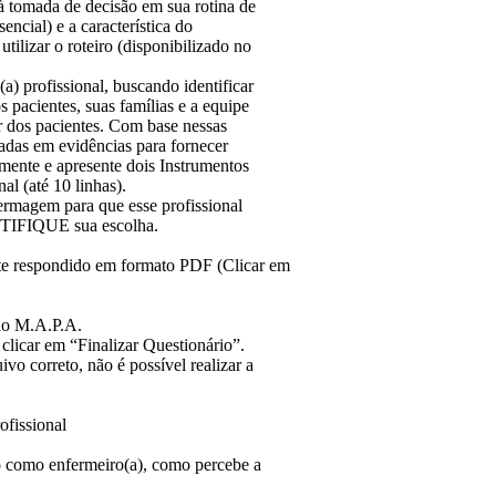
 à tomada de decisão em sua rotina de
encial) e a característica do
utilizar o roteiro (disponibilizado no
 profissional, buscando identificar
 pacientes, suas famílias e a equipe
r dos pacientes. Com base nessas
adas em evidências para fornecer
umente e apresente dois Instrumentos
al (até 10 linhas).
ermagem para que esse profissional
USTIFIQUE sua escolha.
respondido em formato PDF (Clicar em
 do M.A.P.A.
, clicar em “Finalizar Questionário”.
o correto, não é possível realizar a
ofissional
ho como enfermeiro(a), como percebe a