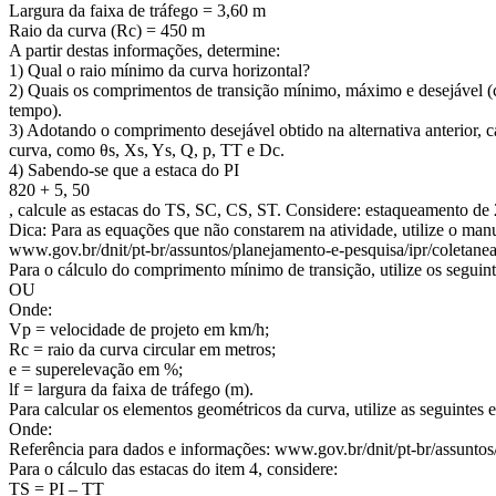
Largura da faixa de tráfego = 3,60 m
Raio da curva (Rc) = 450 m
A partir destas informações, determine:
1) Qual o raio mínimo da curva horizontal?
2) Quais os comprimentos de transição mínimo, máximo e desejável (cr
tempo).
3) Adotando o comprimento desejável obtido na alternativa anterior, 
curva, como θs, Xs, Ys, Q, p, TT e Dc.
4) Sabendo-se que a estaca do PI
820 + 5, 50
, calcule as estacas do TS, SC, CS, ST. Considere: estaqueamento de
Dica: Para as equações que não constarem na atividade, utilize o ma
www.gov.br/dnit/pt-br/assuntos/planejamento-e-pesquisa/ipr/coleta
Para o cálculo do comprimento mínimo de transição, utilize os seguinte
OU
Onde:
Vp = velocidade de projeto em km/h;
Rc = raio da curva circular em metros;
e = superelevação em %;
lf = largura da faixa de tráfego (m).
Para calcular os elementos geométricos da curva, utilize as seguintes 
Onde:
Referência para dados e informações: www.gov.br/dnit/pt-br/assunt
Para o cálculo das estacas do item 4, considere:
TS = PI – TT