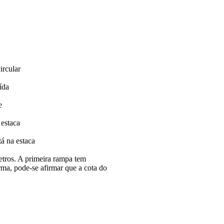
ircular
ída
e
 estaca
á na estaca
etros. A primeira rampa tem
ma, pode-se afirmar que a cota do