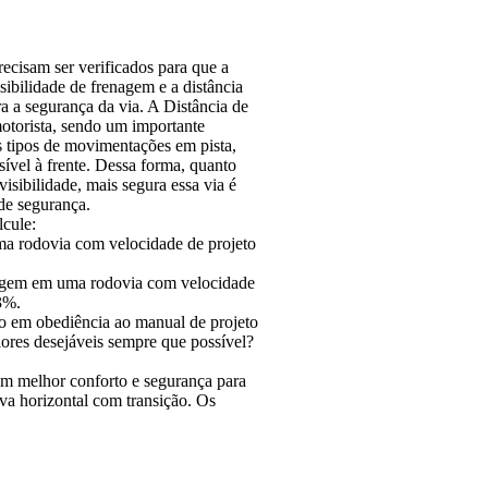
recisam ser verificados para que a
sibilidade de frenagem e a distância
a a segurança da via. A Distância de
 motorista, sendo um importante
ns tipos de movimentações em pista,
sível à frente. Dessa forma, quanto
isibilidade, mais segura essa via é
 de segurança.
lcule:
uma rodovia com velocidade de projeto
renagem em uma rodovia com velocidade
3%.
ido em obediência ao manual de projeto
lores desejáveis sempre que possível?
um melhor conforto e segurança para
rva horizontal com transição. Os