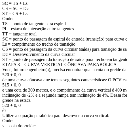
SC = TS + Ls
CS = SC + Dc
ST = CS + Ls
Onde:
TS = ponto de tangente para espiral
PI = estaca de interseção entre tangentes
TT = tangente total
SC = ponto de passagem da espiral de entrada (transição) para curva c
Ls = comprimento do trecho de transição
CS = ponto de passagem da curva circular (saída) para transição de sa
Dc = Desenvolvimento da curva circular
ST = ponto de passagem da transição de saída para trecho em tangent
ETAPA 3 – CURVA VERTICAL CÔNCAVA PARABÓLICA
Você, futuro engenheiro(a), precisa encontrar qual a cota do greide da
520 + 0, 0
de uma curva côncava que tem as seguintes características: O PCV est
515 + 0, 0
e uma cota de 300 metros, e o comprimento da curva vertical é 400 m
inclinação de -2% e a segunda rampa tem inclinação de 4%. Dessa for
greide na estaca
520 + 0, 0
é?
Utilize a equação parabólica para descrever a curva vertical:
Onde:
y = cota do greide;