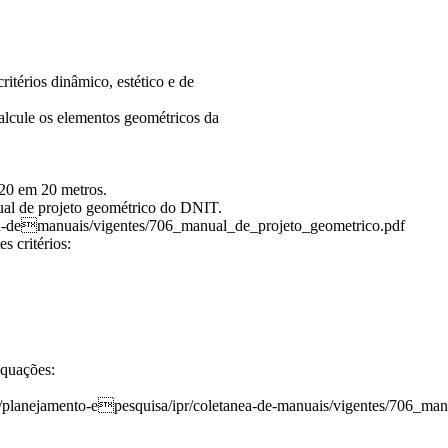
itérios dinâmico, estético e de
calcule os elementos geométricos da
 20 em 20 metros.
nual de projeto geométrico do DNIT.
nea-demanuais/vigentes/706_manual_de_projeto_geometrico.pdf
s critérios:
equações:
os/planejamento-epesquisa/ipr/coletanea-de-manuais/vigentes/706_ma