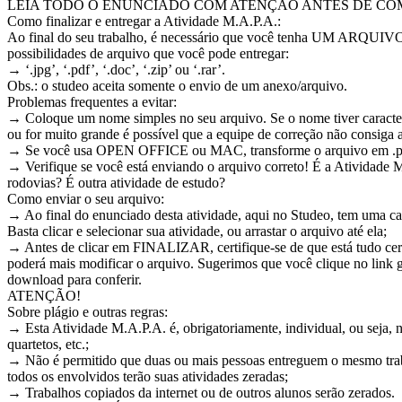
LEIA TODO O ENUNCIADO COM ATENÇÃO ANTES DE COM
Como finalizar e entregar a Atividade M.A.P.A.:
Ao final do seu trabalho, é necessário que você tenha UM ARQUIV
possibilidades de arquivo que você pode entregar:
→ ‘.jpg’, ‘.pdf’, ‘.doc’, ‘.zip’ ou ‘.rar’.
Obs.: o studeo aceita somente o envio de um anexo/arquivo.
Problemas frequentes a evitar:
→ Coloque um nome simples no seu arquivo. Se o nome tiver caracter
ou for muito grande é possível que a equipe de correção não consiga ab
→ Se você usa OPEN OFFICE ou MAC, transforme o arquivo em .pdf 
→ Verifique se você está enviando o arquivo correto! É a Atividade M
rodovias? É outra atividade de estudo?
Como enviar o seu arquivo:
→ Ao final do enunciado desta atividade, aqui no Studeo, tem uma ca
Basta clicar e selecionar sua atividade, ou arrastar o arquivo até ela;
→ Antes de clicar em FINALIZAR, certifique-se de que está tudo cer
poderá mais modificar o arquivo. Sugerimos que você clique no link g
download para conferir.
ATENÇÃO!
Sobre plágio e outras regras:
→ Esta Atividade M.A.P.A. é, obrigatoriamente, individual, ou seja, nã
quartetos, etc.;
→ Não é permitido que duas ou mais pessoas entreguem o mesmo traba
todos os envolvidos terão suas atividades zeradas;
→ Trabalhos copiados da internet ou de outros alunos serão zerados.