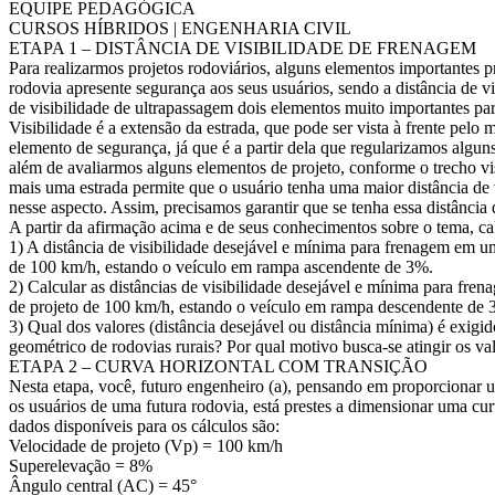
EQUIPE PEDAGÓGICA
CURSOS HÍBRIDOS | ENGENHARIA CIVIL
ETAPA 1 – DISTÂNCIA DE VISIBILIDADE DE FRENAGEM
Para realizarmos projetos rodoviários, alguns elementos importantes p
rodovia apresente segurança aos seus usuários, sendo a distância de vi
de visibilidade de ultrapassagem dois elementos muito importantes par
Visibilidade é a extensão da estrada, que pode ser vista à frente pelo
elemento de segurança, já que é a partir dela que regularizamos algu
além de avaliarmos alguns elementos de projeto, conforme o trecho vi
mais uma estrada permite que o usuário tenha uma maior distância de v
nesse aspecto. Assim, precisamos garantir que se tenha essa distância
A partir da afirmação acima e de seus conhecimentos sobre o tema, ca
1) A distância de visibilidade desejável e mínima para frenagem em 
de 100 km/h, estando o veículo em rampa ascendente de 3%.
2) Calcular as distâncias de visibilidade desejável e mínima para f
de projeto de 100 km/h, estando o veículo em rampa descendente de 
3) Qual dos valores (distância desejável ou distância mínima) é exig
geométrico de rodovias rurais? Por qual motivo busca-se atingir os va
ETAPA 2 – CURVA HORIZONTAL COM TRANSIÇÃO
Nesta etapa, você, futuro engenheiro (a), pensando em proporcionar 
os usuários de uma futura rodovia, está prestes a dimensionar uma cu
dados disponíveis para os cálculos são:
Velocidade de projeto (Vp) = 100 km/h
Superelevação = 8%
Ângulo central (AC) = 45°