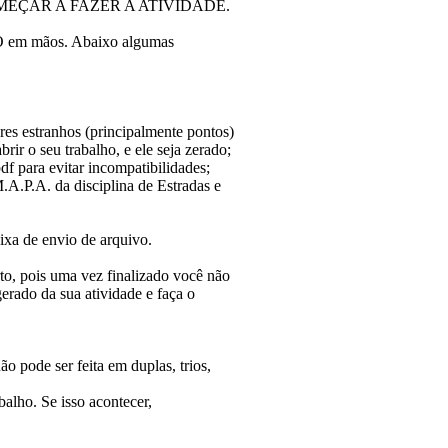
EÇAR A FAZER A ATIVIDADE.
O em mãos. Abaixo algumas
es estranhos (principalmente pontos)
rir o seu trabalho, e ele seja zerado;
para evitar incompatibilidades;
.A.P.A. da disciplina de Estradas e
ixa de envio de arquivo.
to, pois uma vez finalizado você não
erado da sua atividade e faça o
o pode ser feita em duplas, trios,
lho. Se isso acontecer,