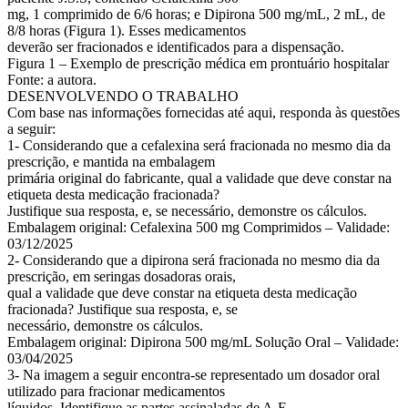
mg, 1 comprimido de 6/6 horas; e Dipirona 500 mg/mL, 2 mL, de
8/8 horas (Figura 1). Esses medicamentos
deverão ser fracionados e identificados para a dispensação.
Figura 1 – Exemplo de prescrição médica em prontuário hospitalar
Fonte: a autora.
DESENVOLVENDO O TRABALHO
Com base nas informações fornecidas até aqui, responda às questões
a seguir:
1- Considerando que a cefalexina será fracionada no mesmo dia da
prescrição, e mantida na embalagem
primária original do fabricante, qual a validade que deve constar na
etiqueta desta medicação fracionada?
Justifique sua resposta, e, se necessário, demonstre os cálculos.
Embalagem original: Cefalexina 500 mg Comprimidos – Validade:
03/12/2025
2- Considerando que a dipirona será fracionada no mesmo dia da
prescrição, em seringas dosadoras orais,
qual a validade que deve constar na etiqueta desta medicação
fracionada? Justifique sua resposta, e, se
necessário, demonstre os cálculos.
Embalagem original: Dipirona 500 mg/mL Solução Oral – Validade:
03/04/2025
3- Na imagem a seguir encontra-se representado um dosador oral
utilizado para fracionar medicamentos
líquidos. Identifique as partes assinaladas de A-E.