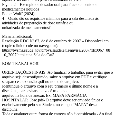
Figura 2 – Exemplo de dosador oral para fracionamento de
medicamentos líquidos
Fonte: Wolff (2024).
4 – Quais são os requisitos mínimos para a sala destinada às
atividades de preparação de dose unitária ou
unitarizada de medicamentos?
Material adicional:
Resolução RDC Nº 67, de 8 de outubro de 2007 – Disponível em
(copie o link e cole no navegador):
https://bvsms.saude.gov.br/bvs/saudelegis/anvisa/2007/rdc0067_08_
10_2007.html e na Sala do Café.
BOM TRABALHO!!!
ORIENTAÇÕES FINAIS- Ao finalizar o trabalho, para evitar que o
arquivo seja desconfigurado, salve o arquivo em PDF e verifique
se aparece a extensão .pdf no nome do arquivo.
Identifique o arquivo com o seu primeiro e último nome e a
disciplina, para evitar que você troque o
arquivo na hora de anexar. Ex: MAPA FARMÁCIA
HOSPITALAR_Jose.pdf- O arquivo deve ser enviado única e
exclusivamente pelo seu Studeo, no campo “MAPA” desta
disciplina.
Toda e qualquer outra forma de entrega não é considerada.- Ao final