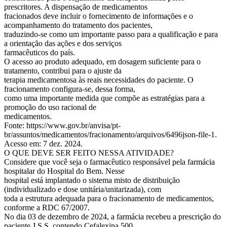
prescritores. A dispensação de medicamentos
fracionados deve incluir o fornecimento de informações e o
acompanhamento do tratamento dos pacientes,
traduzindo-se como um importante passo para a qualificação e para
a orientação das ações e dos serviços
farmacêuticos do país.
O acesso ao produto adequado, em dosagem suficiente para o
tratamento, contribui para o ajuste da
terapia medicamentosa às reais necessidades do paciente. O
fracionamento configura-se, dessa forma,
como uma importante medida que compõe as estratégias para a
promoção do uso racional de
medicamentos.
Fonte: https://www.gov.br/anvisa/pt-
br/assuntos/medicamentos/fracionamento/arquivos/6496json-file-1.
Acesso em: 7 dez. 2024.
O QUE DEVE SER FEITO NESSA ATIVIDADE?
Considere que você seja o farmacêutico responsável pela farmácia
hospitalar do Hospital do Bem. Nesse
hospital está implantado o sistema misto de distribuição
(individualizado e dose unitária/unitarizada), com
toda a estrutura adequada para o fracionamento de medicamentos,
conforme a RDC 67/2007.
No dia 03 de dezembro de 2024, a farmácia recebeu a prescrição do
paciente J.S.S, contendo Cefalexina 500