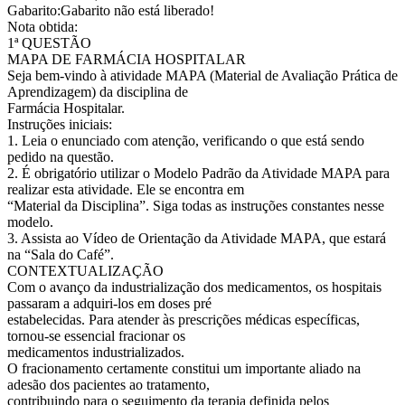
Gabarito:Gabarito não está liberado!
Nota obtida:
1ª QUESTÃO
MAPA DE FARMÁCIA HOSPITALAR
Seja bem-vindo à atividade MAPA (Material de Avaliação Prática de
Aprendizagem) da disciplina de
Farmácia Hospitalar.
Instruções iniciais:
1. Leia o enunciado com atenção, verificando o que está sendo
pedido na questão.
2. É obrigatório utilizar o Modelo Padrão da Atividade MAPA para
realizar esta atividade. Ele se encontra em
“Material da Disciplina”. Siga todas as instruções constantes nesse
modelo.
3. Assista ao Vídeo de Orientação da Atividade MAPA, que estará
na “Sala do Café”.
CONTEXTUALIZAÇÃO
Com o avanço da industrialização dos medicamentos, os hospitais
passaram a adquiri-los em doses pré
estabelecidas. Para atender às prescrições médicas específicas,
tornou-se essencial fracionar os
medicamentos industrializados.
O fracionamento certamente constitui um importante aliado na
adesão dos pacientes ao tratamento,
contribuindo para o seguimento da terapia definida pelos