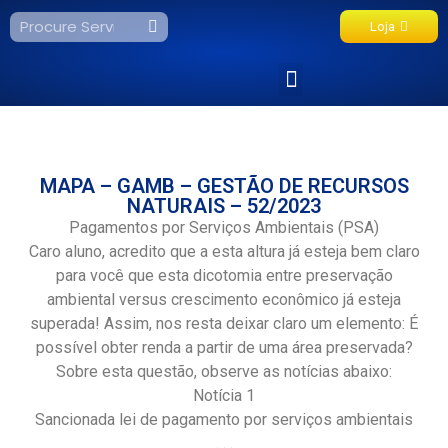
Loja
Fale Conosco
MAPA – GAMB – GESTÃO DE RECURSOS
NATURAIS – 52/2023
Pagamentos por Serviços Ambientais (PSA)
Caro aluno, acredito que a esta altura já esteja bem claro
para você que esta dicotomia entre preservação
ambiental versus crescimento econômico já esteja
superada! Assim, nos resta deixar claro um elemento: É
possível obter renda a partir de uma área preservada?
Sobre esta questão, observe as notícias abaixo:
Notícia 1
Sancionada lei de pagamento por serviços ambientais
. . .