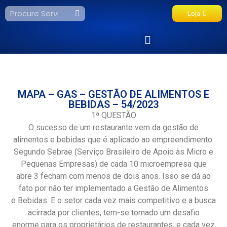
Loja
Fale Conosco
MAPA – GAS – GESTÃO DE ALIMENTOS E
BEBIDAS – 54/2023
1ª QUESTÃO
O sucesso de um restaurante vem da gestão de
alimentos e bebidas que é aplicado ao empreendimento.
Segundo Sebrae (Serviço Brasileiro de Apoio às Micro e
Pequenas Empresas) de cada 10 microempresa que
abre 3 fecham com menos de dois anos. Isso se dá ao
fato por não ter implementado a Gestão de Alimentos
e Bebidas. E o setor cada vez mais competitivo e a busca
acirrada por clientes, tem-se tornado um desafio
enorme para os proprietários de restaurantes, e cada vez