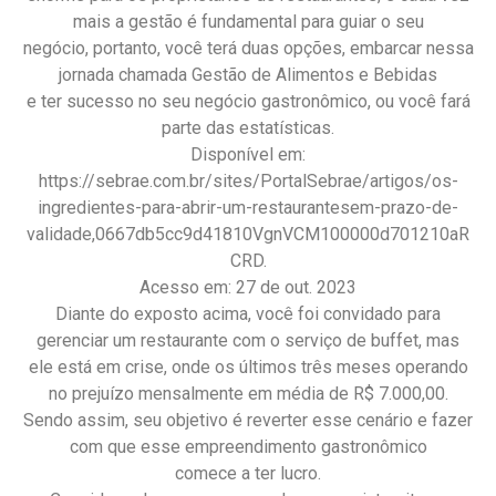
mais a gestão é fundamental para guiar o seu
negócio, portanto, você terá duas opções, embarcar nessa
jornada chamada Gestão de Alimentos e Bebidas
e ter sucesso no seu negócio gastronômico, ou você fará
parte das estatísticas.
Disponível em:
https://sebrae.com.br/sites/PortalSebrae/artigos/os-
ingredientes-para-abrir-um-restaurantesem-prazo-de-
validade,0667db5cc9d41810VgnVCM100000d701210aR
CRD.
Acesso em: 27 de out. 2023
Diante do exposto acima, você foi convidado para
gerenciar um restaurante com o serviço de buffet, mas
ele está em crise, onde os últimos três meses operando
no prejuízo mensalmente em média de R$ 7.000,00.
Sendo assim, seu objetivo é reverter esse cenário e fazer
com que esse empreendimento gastronômico
comece a ter lucro.