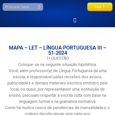
Loja
Fale Conosco
MAPA – LET – LÍNGUA PORTUGUESA III –
51-2024
1ª QUESTÃO
Coloque-se na seguinte situação hipotética.
Você, além professor(a) de Língua Portuguesa de uma
escola, é responsável pelas revisões dos avisos,
publicidades e demais materiais escritos emitidos pelo
local, os quais, por representarem uma instituição de
ensino, precisam respeitar a escrita culta com base na
linguagem formal e na gramática normativa.
Como há muitos casos de pendências de mensalidades, o
colégio decidiu enviar uma carta aos