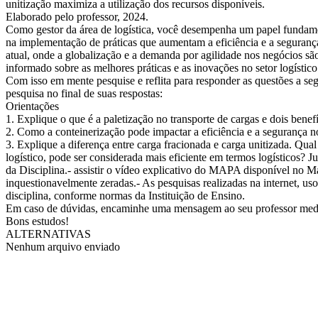
unitização maximiza a utilização dos recursos disponíveis.
Elaborado pelo professor, 2024.
Como gestor da área de logística, você desempenha um papel fundame
na implementação de práticas que aumentam a eficiência e a segurança
atual, onde a globalização e a demanda por agilidade nos negócios são
informado sobre as melhores práticas e as inovações no setor logístico
Com isso em mente pesquise e reflita para responder as questões a segu
pesquisa no final de suas respostas:
Orientações
1. Explique o que é a paletização no transporte de cargas e dois benef
2. Como a conteinerização pode impactar a eficiência e a segurança no
3. Explique a diferença entre carga fracionada e carga unitizada. Qual
logístico, pode ser considerada mais eficiente em termos logísticos? J
da Disciplina.- assistir o vídeo explicativo do MAPA disponível no Mat
inquestionavelmente zeradas.- As pesquisas realizadas na internet, us
disciplina, conforme normas da Instituição de Ensino.
Em caso de dúvidas, encaminhe uma mensagem ao seu professor med
Bons estudos!
ALTERNATIVAS
Nenhum arquivo enviado