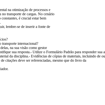
ntal na otimização de processos e
 no transporte de cargas. No cenário
 constantes, é crucial estar bem
.
ir, lembre-se de inserir a fonte de
ícios?
 transporte internacional?
 delas, na sua visão como gestor
ustifique sua resposta.- Utilize o Formulário Padrão para responder sua 
erial da disciplina.- Evidências de cópias de materiais, incluindo de o
o de citações deve ser referenciadas, mesmo que do livro da
iador.