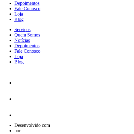
Depoimentos
Fale Conosco
Loja
Blog
Serviços
Quem Somos
Notícias
Depoimentos
Fale Conosco
Loja
Blog
Desenvolvido com
por