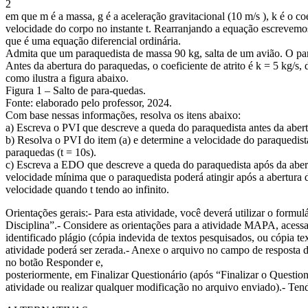
2
em que m é a massa, g é a aceleração gravitacional (10 m/s ), k é o coef
velocidade do corpo no instante t. Rearranjando a equação escrevemo
que é uma equação diferencial ordinária.
Admita que um paraquedista de massa 90 kg, salta de um avião. O par
Antes da abertura do paraquedas, o coeficiente de atrito é k = 5 kg/s
como ilustra a figura abaixo.
Figura 1 – Salto de para-quedas.
Fonte: elaborado pelo professor, 2024.
Com base nessas informações, resolva os itens abaixo:
a) Escreva o PVI que descreve a queda do paraquedista antes da aber
b) Resolva o PVI do item (a) e determine a velocidade do paraquedist
paraquedas (t = 10s).
c) Escreva a EDO que descreve a queda do paraquedista após da aber
velocidade mínima que o paraquedista poderá atingir após a abertura d
velocidade quando t tendo ao infinito.
Orientações gerais:- Para esta atividade, você deverá utilizar o formu
Disciplina”.- Considere as orientações para a atividade MAPA, acess
identificado plágio (cópia indevida de textos pesquisados, ou cópia tex
atividade poderá ser zerada.- Anexe o arquivo no campo de resposta da
no botão Responder e,
posteriormente, em Finalizar Questionário (após “Finalizar o Questioná
atividade ou realizar qualquer modificação no arquivo enviado).- Te