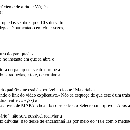
iciente de atrito e V(t) é a
s:
aquedas se abre após 10 s do salto.
, depois é aumentado em vinte vezes,
tura do paraquedas.
a no instante em que se abre o
tura do paraquedas e determine a
o paraquedas, isto é, determine a
lário padrão que está disponível no ícone “Material da
ando o link do vídeo explicativo.- Não se esqueça de que este é um t
tual entre colegas) a
 atividade MAPA, clicando sobre o botão Selecionar arquivo.- Após anex
rio”, não será possível reenviar a
ndo dúvidas, não deixe de encaminhá-las por meio do “fale com o media