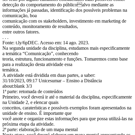
detecção do comportamento do públicoalvo mediante as
informações já passadas, identificação dos possíveis problemas na
comunicação, boa
comunicação com os stakeholders, investimento em marketing de
conteúdo, monitoramento de resultados,
entre outros fatores.
. . .
Fonte: t.ly/6pDEC. Acesso em: 14 ago. 2023.
Na segunda unidade da disciplina, estudamos mais especificamente
a temática “Comunicação”, conhecendo
teoria, estrutura, funcionamento e funções. Tomaremos como base
para a realização desta atividade essa
temática.
A atividade está dividida em duas partes, a saber:
31/10/2023, 09:17 Unicesumar – Ensino a Distância
about:blank 3/3
1ª parte: retomada de conteúdos
Primeiro, você deverá ir até o material da disciplina, especificamente
na Unidade 2, e elencar quais
conceitos, caraterísticas e possíveis exemplos foram apresentados na
unidade de ensino. É importante que
você anote e organize estas informações para que possa utilizá-las na
próxima etapa da atividade.
2ª parte: elaboração de um mapa mental
Nesta etapa, você deverá elaborar um mapa mental apresentando os