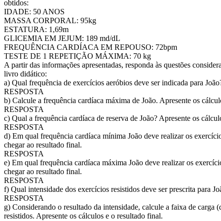
obtidos:
IDADE: 50 ANOS
MASSA CORPORAL: 95kg
ESTATURA: 1,69m
GLICEMIA EM JEJUM: 189 md/dL
FREQUÊNCIA CARDÍACA EM REPOUSO: 72bpm
TESTE DE 1 REPETIÇÃO MÁXIMA: 70 kg
A partir das informações apresentadas, responda às questões conside
livro didático:
a) Qual frequência de exercícios aeróbios deve ser indicada para João?
RESPOSTA
b) Calcule a frequência cardíaca máxima de João. Apresente os cálculo
RESPOSTA
c) Qual a frequência cardíaca de reserva de João? Apresente os cálculo
RESPOSTA
d) Em qual frequência cardíaca mínima João deve realizar os exercíci
chegar ao resultado final.
RESPOSTA
e) Em qual frequência cardíaca máxima João deve realizar os exercíci
chegar ao resultado final.
RESPOSTA
f) Qual intensidade dos exercícios resistidos deve ser prescrita para Jo
RESPOSTA
g) Considerando o resultado da intensidade, calcule a faixa de carga (
resistidos. Apresente os cálculos e o resultado final.