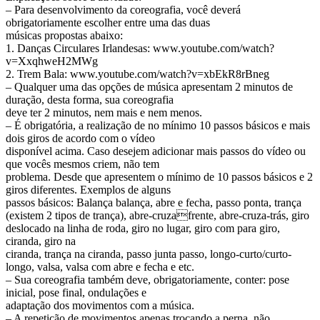
– Para desenvolvimento da coreografia, você deverá
obrigatoriamente escolher entre uma das duas
músicas propostas abaixo:
1. Danças Circulares Irlandesas: www.youtube.com/watch?
v=XxqhweH2MWg
2. Trem Bala: www.youtube.com/watch?v=xbEkR8rBneg
– Qualquer uma das opções de música apresentam 2 minutos de
duração, desta forma, sua coreografia
deve ter 2 minutos, nem mais e nem menos.
– É obrigatória, a realização de no mínimo 10 passos básicos e mais
dois giros de acordo com o vídeo
disponível acima. Caso desejem adicionar mais passos do vídeo ou
que vocês mesmos criem, não tem
problema. Desde que apresentem o mínimo de 10 passos básicos e 2
giros diferentes. Exemplos de alguns
passos básicos: Balança balança, abre e fecha, passo ponta, trança
(existem 2 tipos de trança), abre-cruzafrente, abre-cruza-trás, giro
deslocado na linha de roda, giro no lugar, giro com para giro,
ciranda, giro na
ciranda, trança na ciranda, passo junta passo, longo-curto/curto-
longo, valsa, valsa com abre e fecha e etc.
– Sua coreografia também deve, obrigatoriamente, conter: pose
inicial, pose final, ondulações e
adaptação dos movimentos com a música.
– A repetição de movimentos apenas trocando a perna, não