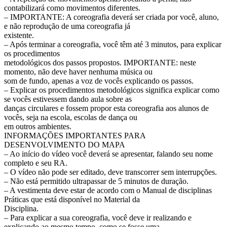
contabilizará como movimentos diferentes.
– IMPORTANTE: A coreografia deverá ser criada por você, aluno,
e não reprodução de uma coreografia já
existente.
– Após terminar a coreografia, você têm até 3 minutos, para explicar
os procedimentos
metodológicos dos passos propostos. IMPORTANTE: neste
momento, não deve haver nenhuma música ou
som de fundo, apenas a voz de vocês explicando os passos.
– Explicar os procedimentos metodológicos significa explicar como
se vocês estivessem dando aula sobre as
danças circulares e fossem propor esta coreografia aos alunos de
vocês, seja na escola, escolas de dança ou
em outros ambientes.
INFORMAÇÕES IMPORTANTES PARA
DESENVOLVIMENTO DO MAPA
– Ao início do vídeo você deverá se apresentar, falando seu nome
completo e seu RA.
– O vídeo não pode ser editado, deve transcorrer sem interrupções.
– Não está permitido ultrapassar de 5 minutos de duração.
– A vestimenta deve estar de acordo com o Manual de disciplinas
Práticas que está disponível no Material da
Disciplina.
– Para explicar a sua coreografia, você deve ir realizando e
explicando ao mesmo tempo, como se fosse uma