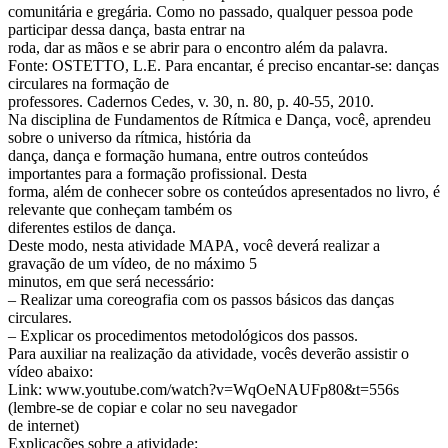
comunitária e gregária. Como no passado, qualquer pessoa pode
participar dessa dança, basta entrar na
roda, dar as mãos e se abrir para o encontro além da palavra.
Fonte: OSTETTO, L.E. Para encantar, é preciso encantar-se: danças
circulares na formação de
professores. Cadernos Cedes, v. 30, n. 80, p. 40-55, 2010.
Na disciplina de Fundamentos de Rítmica e Dança, você, aprendeu
sobre o universo da rítmica, história da
dança, dança e formação humana, entre outros conteúdos
importantes para a formação profissional. Desta
forma, além de conhecer sobre os conteúdos apresentados no livro, é
relevante que conheçam também os
diferentes estilos de dança.
Deste modo, nesta atividade MAPA, você deverá realizar a
gravação de um vídeo, de no máximo 5
minutos, em que será necessário:
– Realizar uma coreografia com os passos básicos das danças
circulares.
– Explicar os procedimentos metodológicos dos passos.
Para auxiliar na realização da atividade, vocês deverão assistir o
vídeo abaixo:
Link: www.youtube.com/watch?v=WqOeNAUFp80&t=556s
(lembre-se de copiar e colar no seu navegador
de internet)
Explicações sobre a atividade: