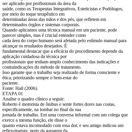
ser aplicado por profissionais da área da
saúde, como os Terapeutas Integrativos, Esteticistas e Podólogos,
por meio do toque terapêutico em
determinadas áreas das mãos e dos pés, que refletem em
determinados órgãos e sistemas corporais.
Quando aplicamos uma técnica manual em um paciente, pode
parecer simples, mas é crucial entender como
cada área do corpo humano será afetada pelo estímulo manual para
alcançar os resultados desejados. É
fundamental destacar que a eficácia do procedimento depende da
aplicação cuidadosa da técnica por
profissionais que tenham amplo conhecimento das indicações e
contraindicações do método de tratamento.
Isso garante que o trabalho seja realizado de forma consciente e
ética, priorizando sempre o bem-estar do
paciente.
Fonte: Hall (2006).
ETAPA 01
Analise o quadro clínico a seguir:
Roberto é motorista de ônibus e sente fortes dores nas costas,
especificamente, na lombar no final da sua
jornada de trabalho. Em uma conversa informal com um colega que
exerce a mesma função, ele disse o
quanto estava incomodado com essa dor, e seu amigo indicou um
reflexologista, perto da garagem da