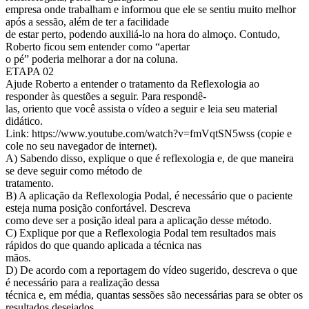
empresa onde trabalham e informou que ele se sentiu muito melhor
após a sessão, além de ter a facilidade
de estar perto, podendo auxiliá-lo na hora do almoço. Contudo,
Roberto ficou sem entender como “apertar
o pé” poderia melhorar a dor na coluna.
ETAPA 02
Ajude Roberto a entender o tratamento da Reflexologia ao
responder às questões a seguir. Para respondê-
las, oriento que você assista o vídeo a seguir e leia seu material
didático.
Link: https://www.youtube.com/watch?v=fmVqtSN5wss (copie e
cole no seu navegador de internet).
A) Sabendo disso, explique o que é reflexologia e, de que maneira
se deve seguir como método de
tratamento.
B) A aplicação da Reflexologia Podal, é necessário que o paciente
esteja numa posição confortável. Descreva
como deve ser a posição ideal para a aplicação desse método.
C) Explique por que a Reflexologia Podal tem resultados mais
rápidos do que quando aplicada a técnica nas
mãos.
D) De acordo com a reportagem do vídeo sugerido, descreva o que
é necessário para a realização dessa
técnica e, em média, quantas sessões são necessárias para se obter os
resultados desejados.