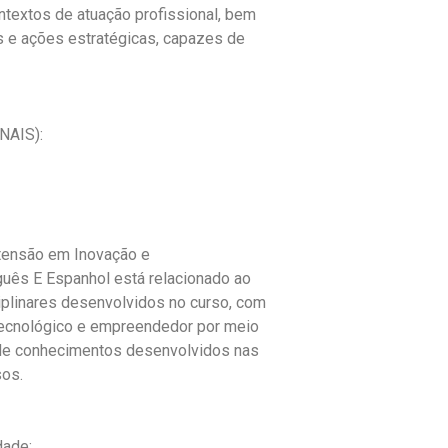
ntextos de atuação profissional, bem
s e ações estratégicas, capazes de
AIS):
tensão em Inovação e
uês E Espanhol está relacionado ao
iplinares desenvolvidos no curso, com
 tecnológico e empreendedor por meio
 de conhecimentos desenvolvidos nas
sos.
dade;