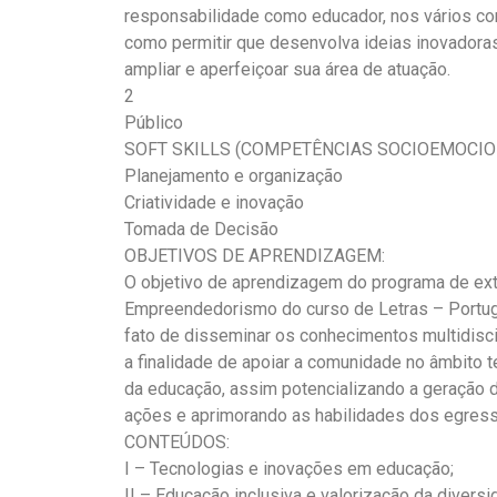
responsabilidade como educador, nos vários co
como permitir que desenvolva ideias inovadora
ampliar e aperfeiçoar sua área de atuação.
2
Público
SOFT SKILLS (COMPETÊNCIAS SOCIOEMOCION
Planejamento e organização
Criatividade e inovação
Tomada de Decisão
OBJETIVOS DE APRENDIZAGEM:
O objetivo de aprendizagem do programa de ex
Empreendedorismo do curso de Letras – Portug
fato de disseminar os conhecimentos multidisc
a finalidade de apoiar a comunidade no âmbito
da educação, assim potencializando a geração
ações e aprimorando as habilidades dos egres
CONTEÚDOS:
I – Tecnologias e inovações em educação;
II – Educação inclusiva e valorização da diversi