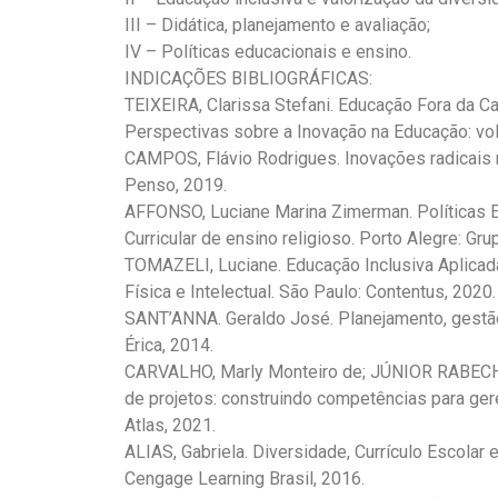
III – Didática, planejamento e avaliação;
IV – Políticas educacionais e ensino.
INDICAÇÕES BIBLIOGRÁFICAS:
TEIXEIRA, Clarissa Stefani. Educação Fora da Ca
Perspectivas sobre a Inovação na Educação: vol
CAMPOS, Flávio Rodrigues. Inovações radicais n
Penso, 2019.
AFFONSO, Luciane Marina Zimerman. Políticas 
Curricular de ensino religioso. Porto Alegre: Gru
TOMAZELI, Luciane. Educação Inclusiva Aplicada a
Física e Intelectual. São Paulo: Contentus, 2020.
SANT’ANNA. Geraldo José. Planejamento, gestão e
Érica, 2014.
CARVALHO, Marly Monteiro de; JÚNIOR RABECH
de projetos: construindo competências para geren
Atlas, 2021.
ALIAS, Gabriela. Diversidade, Currículo Escolar
Cengage Learning Brasil, 2016.