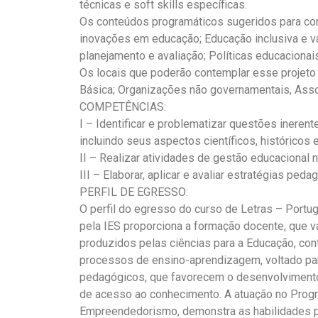
técnicas e soft skills específicas.
Os conteúdos programáticos sugeridos para cor
inovações em educação; Educação inclusiva e va
planejamento e avaliação; Políticas educacionai
Os locais que poderão contemplar esse projeto 
Básica; Organizações não governamentais, Assoc
COMPETÊNCIAS:
I – Identificar e problematizar questões ineren
incluindo seus aspectos científicos, históricos e
II – Realizar atividades de gestão educacional 
III – Elaborar, aplicar e avaliar estratégias peda
PERFIL DE EGRESSO:
O perfil do egresso do curso de Letras – Portu
pela IES proporciona a formação docente, que v
produzidos pelas ciências para a Educação, co
processos de ensino-aprendizagem, voltado par
pedagógicos, que favorecem o desenvolvimento
de acesso ao conhecimento. A atuação no Prog
Empreendedorismo, demonstra as habilidades p