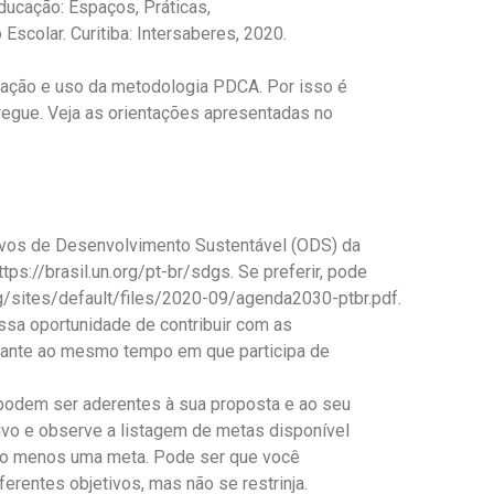
ação: Espaços, Práticas,
Escolar. Curitiba: Intersaberes, 2020.
ização e uso da metodologia PDCA. Por isso é
regue. Veja as orientações apresentadas no
tivos de Desenvolvimento Sustentável (ODS) da
ps://brasil.un.org/pt-br/sdgs. Se preferir, pode
rg/sites/default/files/2020-09/agenda2030-ptbr.pdf.
sa oportunidade de contribuir com as
rtante ao mesmo tempo em que participa de
 podem ser aderentes à sua proposta e ao seu
etivo e observe a listagem de metas disponível
lo menos uma meta. Pode ser que você
erentes objetivos, mas não se restrinja.