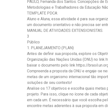
PAULO, Fernanda dos Santos. Concepções de Educ
Metodologias e Trabalhadores da Educação Não 
TEMPLATE PDCA:
Aluno e Aluna, essa atividade é para sua organ
um documento orientativo e não precisa ser ent
MANUAL DE ATIVIDADES EXTENSIONISTAS.
3
Público
1. PLANEJAMENTO (PLAN)
Antes de definir sua proposta, explore os Obje
Organização das Nações Unidas (ONU) no link htt
baixar o documento pelo link https://brasil.un.o
Compreenda a proposta da ONU e engaje-se nes
metas de um organismo internacional tão impo
soluções de seu contexto!
Analise os 17 objetivos e escolha quais metas
projeto. Para isso, clique no ícone de cada obj
em cada um. É necessário que você escolha pe
encontre metas aderentes à sua proposta em dif