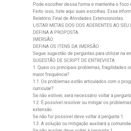
Pode escolher dessa forma e mantenha o foco 
Feito isso, liste aqui suas escolhas. Essa inf
Relatório Final de Atividades Extensionistas.
LISTAR METAS DOS ODS ADERENTES AO SEU
DEFINA A PROPOSTA.
IMERSÃO:
DEFINA OS ITENS DA IMERSÃO
Segue sugestão de perguntas para utilizar na en
SUGESTÃO DE SCRIPT DE ENTREVISTA
1. Quais os principais problemas, fragilidades o
maior frequência?
1.1. Os problemas estão articulados com o pr
curricular?
Se não estiver, será necessário voltar à pergunta
1.2. É possível resolver ou mitigar os problema
extensão.
Se não for possível deve voltar à pergunta 1.
1.3. A solução ou mitigação auxiliará a comun
Se não auxiliar deve voltar à pergunta 1.