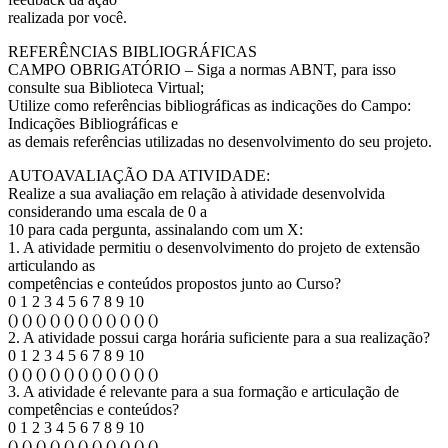
realizada por você.
REFERÊNCIAS BIBLIOGRÁFICAS
CAMPO OBRIGATÓRIO – Siga a normas ABNT, para isso
consulte sua Biblioteca Virtual;
Utilize como referências bibliográficas as indicações do Campo:
Indicações Bibliográficas e
as demais referências utilizadas no desenvolvimento do seu projeto.
AUTOAVALIAÇÃO DA ATIVIDADE:
Realize a sua avaliação em relação à atividade desenvolvida
considerando uma escala de 0 a
10 para cada pergunta, assinalando com um X:
1. A atividade permitiu o desenvolvimento do projeto de extensão
articulando as
competências e conteúdos propostos junto ao Curso?
0 1 2 3 4 5 6 7 8 9 10
() () () () () () () () () () ()
2. A atividade possui carga horária suficiente para a sua realização?
0 1 2 3 4 5 6 7 8 9 10
() () () () () () () () () () ()
3. A atividade é relevante para a sua formação e articulação de
competências e conteúdos?
0 1 2 3 4 5 6 7 8 9 10
() () () () () () () () () () ()