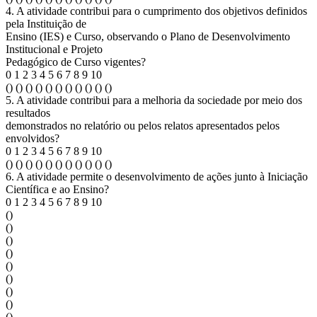
4. A atividade contribui para o cumprimento dos objetivos definidos
pela Instituição de
Ensino (IES) e Curso, observando o Plano de Desenvolvimento
Institucional e Projeto
Pedagógico de Curso vigentes?
0 1 2 3 4 5 6 7 8 9 10
() () () () () () () () () () ()
5. A atividade contribui para a melhoria da sociedade por meio dos
resultados
demonstrados no relatório ou pelos relatos apresentados pelos
envolvidos?
0 1 2 3 4 5 6 7 8 9 10
() () () () () () () () () () ()
6. A atividade permite o desenvolvimento de ações junto à Iniciação
Científica e ao Ensino?
0 1 2 3 4 5 6 7 8 9 10
()
()
()
()
()
()
()
()
()