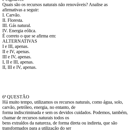
Quais são os recursos naturais não renováveis? Analise as
afirmativas a seguir:
I. Carvão.
II. Floresta.
III. Gás natural.
IV. Energia eólica.
É correto o que se afirma em:
ALTERNATIVAS
I e III, apenas.
II e IV, apenas.
III e IV, apenas.
I, II e III, apenas.
II, III e IV, apenas.
6ª QUESTÃO
Há muito tempo, utilizamos os recursos naturais, como água, solo,
carvão, petróleo, energia, no entanto, de
forma indiscriminada e sem os devidos cuidados. Podemos, também,
chamar de recursos naturais todos os
bens extraídos da natureza, de forma direta ou indireta, que são
transformados para a utilização do ser