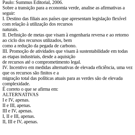
Paulo: Summus Editorial, 2006.
Sobre a transição para a economia verde, analise as afirmativas a
seguir:
I. Destino das filiais aos países que apresentam legislação flexível
com relação à utilização dos recursos
naturais.
II. Definição de metas que visam à engenharia reversa e ao retorno
ao ciclo dos recursos utilizados, bem
como a redução da pegada de carbono.
III. Promoção de atividades que visam à sustentabilidade em todas
as etapas industriais, desde a aquisição
de recursos até o comprometimento legal.
IV. Incentivo em medidas alternativas de elevada eficiência, uma vez
que os recursos são finitos e a
migração total das políticas atuais para as verdes são de elevada
complexidade.
É correto o que se afirma em:
ALTERNATIVAS
I e IV, apenas.
II e III, apenas.
III e IV, apenas.
I, II e III, apenas.
II, III e IV, apenas.