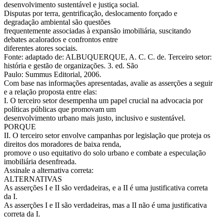
desenvolvimento sustentável e justiça social.
Disputas por terra, gentrificação, deslocamento forçado e
degradação ambiental são questões
frequentemente associadas à expansão imobiliária, suscitando
debates acalorados e confrontos entre
diferentes atores sociais.
Fonte: adaptado de: ALBUQUERQUE, A. C. C. de. Terceiro setor:
história e gestão de organizações. 3. ed. São
Paulo: Summus Editorial, 2006.
Com base nas informações apresentadas, avalie as asserções a seguir
e a relação proposta entre elas:
I. O terceiro setor desempenha um papel crucial na advocacia por
políticas públicas que promovam um
desenvolvimento urbano mais justo, inclusivo e sustentável.
PORQUE
II. O terceiro setor envolve campanhas por legislação que proteja os
direitos dos moradores de baixa renda,
promove o uso equitativo do solo urbano e combate a especulação
imobiliária desenfreada.
Assinale a alternativa correta:
ALTERNATIVAS
As asserções I e II são verdadeiras, e a II é uma justificativa correta
da I.
As asserções I e II são verdadeiras, mas a II não é uma justificativa
correta da I.