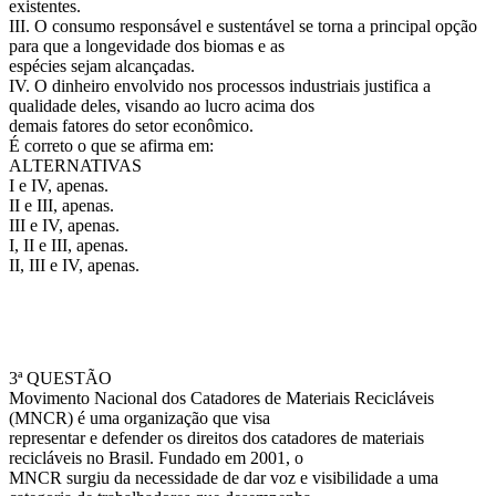
existentes.
III. O consumo responsável e sustentável se torna a principal opção
para que a longevidade dos biomas e as
espécies sejam alcançadas.
IV. O dinheiro envolvido nos processos industriais justifica a
qualidade deles, visando ao lucro acima dos
demais fatores do setor econômico.
É correto o que se afirma em:
ALTERNATIVAS
I e IV, apenas.
II e III, apenas.
III e IV, apenas.
I, II e III, apenas.
II, III e IV, apenas.
3ª QUESTÃO
Movimento Nacional dos Catadores de Materiais Recicláveis
(MNCR) é uma organização que visa
representar e defender os direitos dos catadores de materiais
recicláveis no Brasil. Fundado em 2001, o
MNCR surgiu da necessidade de dar voz e visibilidade a uma