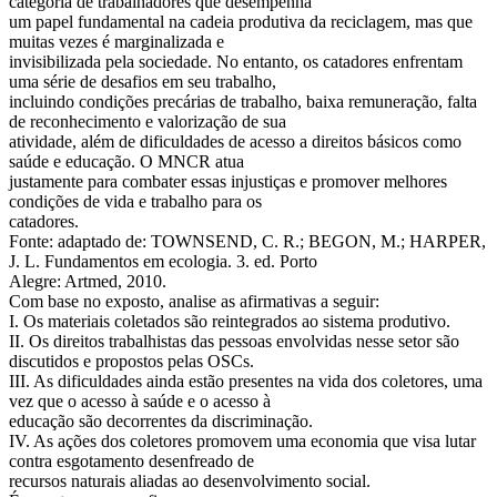
categoria de trabalhadores que desempenha
um papel fundamental na cadeia produtiva da reciclagem, mas que
muitas vezes é marginalizada e
invisibilizada pela sociedade. No entanto, os catadores enfrentam
uma série de desafios em seu trabalho,
incluindo condições precárias de trabalho, baixa remuneração, falta
de reconhecimento e valorização de sua
atividade, além de dificuldades de acesso a direitos básicos como
saúde e educação. O MNCR atua
justamente para combater essas injustiças e promover melhores
condições de vida e trabalho para os
catadores.
Fonte: adaptado de: TOWNSEND, C. R.; BEGON, M.; HARPER,
J. L. Fundamentos em ecologia. 3. ed. Porto
Alegre: Artmed, 2010.
Com base no exposto, analise as afirmativas a seguir:
I. Os materiais coletados são reintegrados ao sistema produtivo.
II. Os direitos trabalhistas das pessoas envolvidas nesse setor são
discutidos e propostos pelas OSCs.
III. As dificuldades ainda estão presentes na vida dos coletores, uma
vez que o acesso à saúde e o acesso à
educação são decorrentes da discriminação.
IV. As ações dos coletores promovem uma economia que visa lutar
contra esgotamento desenfreado de
recursos naturais aliadas ao desenvolvimento social.