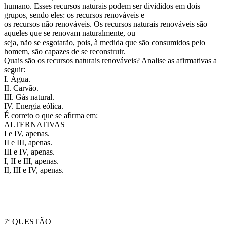
humano. Esses recursos naturais podem ser divididos em dois
grupos, sendo eles: os recursos renováveis e
os recursos não renováveis. Os recursos naturais renováveis são
aqueles que se renovam naturalmente, ou
seja, não se esgotarão, pois, à medida que são consumidos pelo
homem, são capazes de se reconstruir.
Quais são os recursos naturais renováveis? Analise as afirmativas a
seguir:
I. Água.
II. Carvão.
III. Gás natural.
IV. Energia eólica.
É correto o que se afirma em:
ALTERNATIVAS
I e IV, apenas.
II e III, apenas.
III e IV, apenas.
I, II e III, apenas.
II, III e IV, apenas.
7ª QUESTÃO