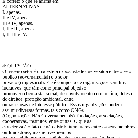
É correto o que se afirma em:
ALTERNATIVAS
I, apenas.
II e IV, apenas.
III e IV, apenas.
I, II e III, apenas.
I, II, III e IV.
4ª QUESTÃO
O terceiro setor é uma esfera da sociedade que se situa entre o setor
público (governamental) e o setor
privado (empresarial). Ele é composto de organizações sem fins
lucrativos, que têm como principal objetivo
promover o bem-estar social, desenvolvimento comunitário, defesa
de direitos, proteção ambiental, entre
outras causas de interesse público. Essas organizações podem
assumir diversas formas, tais como ONGs
(Organizações Não Governamentais), fundações, associações,
cooperativas, institutos, entre outras. O que as
caracteriza é o fato de não distribuírem lucros entre os seus membros
ou fundadores, mas reinvestirem os
recursos obtidos em suas atividades e na consecução de suas