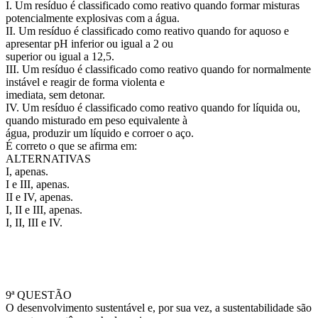
I. Um resíduo é classificado como reativo quando formar misturas
potencialmente explosivas com a água.
II. Um resíduo é classificado como reativo quando for aquoso e
apresentar pH inferior ou igual a 2 ou
superior ou igual a 12,5.
III. Um resíduo é classificado como reativo quando for normalmente
instável e reagir de forma violenta e
imediata, sem detonar.
IV. Um resíduo é classificado como reativo quando for líquida ou,
quando misturado em peso equivalente à
água, produzir um líquido e corroer o aço.
É correto o que se afirma em:
ALTERNATIVAS
I, apenas.
I e III, apenas.
II e IV, apenas.
I, II e III, apenas.
I, II, III e IV.
9ª QUESTÃO
O desenvolvimento sustentável e, por sua vez, a sustentabilidade são