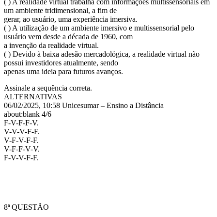
( ) A realidade virtual trabalha com informações multissensoriais em
um ambiente tridimensional, a fim de
gerar, ao usuário, uma experiência imersiva.
( ) A utilização de um ambiente imersivo e multissensorial pelo
usuário vem desde a década de 1960, com
a invenção da realidade virtual.
( ) Devido à baixa adesão mercadológica, a realidade virtual não
possui investidores atualmente, sendo
apenas uma ideia para futuros avanços.
Assinale a sequência correta.
ALTERNATIVAS
06/02/2025, 10:58 Unicesumar – Ensino a Distância
about:blank 4/6
F-V-F-F-V.
V-V-V-F-F.
V-F-V-F-F.
V-F-F-V-V.
F-V-V-F-F.
8ª QUESTÃO