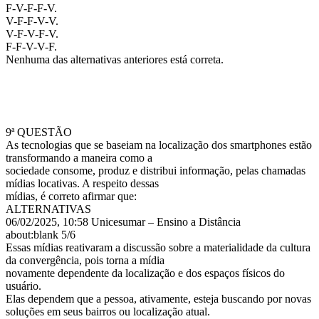
F-V-F-F-V.
V-F-F-V-V.
V-F-V-F-V.
F-F-V-V-F.
Nenhuma das alternativas anteriores está correta.
9ª QUESTÃO
As tecnologias que se baseiam na localização dos smartphones estão
transformando a maneira como a
sociedade consome, produz e distribui informação, pelas chamadas
mídias locativas. A respeito dessas
mídias, é correto afirmar que:
ALTERNATIVAS
06/02/2025, 10:58 Unicesumar – Ensino a Distância
about:blank 5/6
Essas mídias reativaram a discussão sobre a materialidade da cultura
da convergência, pois torna a mídia
novamente dependente da localização e dos espaços físicos do
usuário.
Elas dependem que a pessoa, ativamente, esteja buscando por novas
soluções em seus bairros ou localização atual.