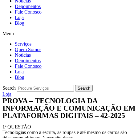
Notícias
Depoimentos
Fale Conosco
Loja
Blog
Menu
Serviços
Quem Somos
Notícias
Depoimentos
Fale Conosco
Loja
Blog
Search
Search
Loja
PROVA – TECNOLOGIA DA
INFORMAÇÃO E COMUNICAÇÃO EM
PLATAFORMAS DIGITAIS – 42-2025
1ª QUESTÃO
Tecnologias como a escrita, as roupas e até mesmo os carros são
tidas como ubíquas. A respeito desse