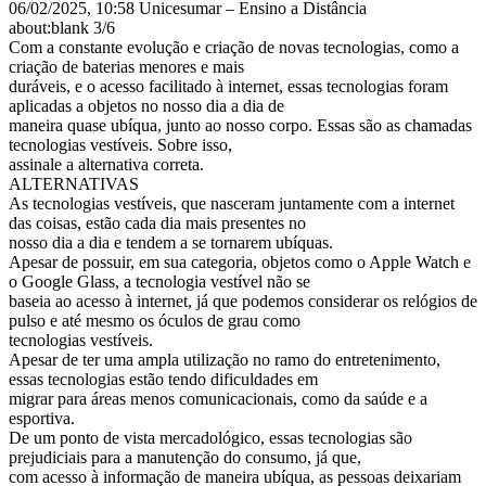
06/02/2025, 10:58 Unicesumar – Ensino a Distância
about:blank 3/6
Com a constante evolução e criação de novas tecnologias, como a
criação de baterias menores e mais
duráveis, e o acesso facilitado à internet, essas tecnologias foram
aplicadas a objetos no nosso dia a dia de
maneira quase ubíqua, junto ao nosso corpo. Essas são as chamadas
tecnologias vestíveis. Sobre isso,
assinale a alternativa correta.
ALTERNATIVAS
As tecnologias vestíveis, que nasceram juntamente com a internet
das coisas, estão cada dia mais presentes no
nosso dia a dia e tendem a se tornarem ubíquas.
Apesar de possuir, em sua categoria, objetos como o Apple Watch e
o Google Glass, a tecnologia vestível não se
baseia ao acesso à internet, já que podemos considerar os relógios de
pulso e até mesmo os óculos de grau como
tecnologias vestíveis.
Apesar de ter uma ampla utilização no ramo do entretenimento,
essas tecnologias estão tendo dificuldades em
migrar para áreas menos comunicacionais, como da saúde e a
esportiva.
De um ponto de vista mercadológico, essas tecnologias são
prejudiciais para a manutenção do consumo, já que,
com acesso à informação de maneira ubíqua, as pessoas deixariam