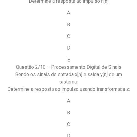
Determine a resposta ao impulso h[n]
A
B
C
D
E
Questão 2/10 – Processamento Digital de Sinais
Sendo os sinais de entrada x[n] e saída y[n] de um
sistema:
Determine a resposta ao impulso usando transformada z:
A
B
C
D