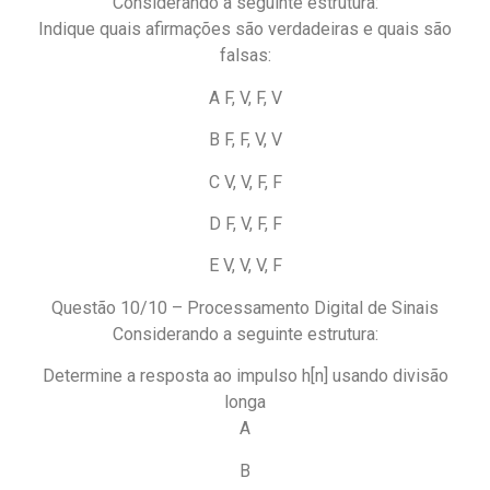
Considerando a seguinte estrutura:
Indique quais afirmações são verdadeiras e quais são
falsas:
A F, V, F, V
B F, F, V, V
C V, V, F, F
D F, V, F, F
E V, V, V, F
Questão 10/10 – Processamento Digital de Sinais
Considerando a seguinte estrutura:
Determine a resposta ao impulso h[n] usando divisão
longa
A
B