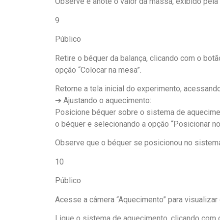
Observe e anote o valor da massa, exibido pela 
9
Público
Retire o béquer da balança, clicando com o bot
opção “Colocar na mesa”.
Retorne a tela inicial do experimento, acessand
➔ Ajustando o aquecimento:
Posicione béquer sobre o sistema de aquecimen
o béquer e selecionando a opção “Posicionar n
Observe que o béquer se posicionou no sistem
10
Público
Acesse a câmera “Aquecimento” para visualizar
Ligue o sistema de aquecimento, clicando com 