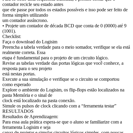
contador recicle seu estado antes
que ele passe por todos os estados possíveis e isso pode ser feito de
forma simples utilizando
um contador assíncrono.
• Projete um contador de década BCD que conta de 0 (0000) até 9
(1001).
Checklist:
Faça o download do Logisim
Preencha a tabela verdade para o meio somador, verifique se ela está
realmente correta. Essa
etapa é fundamental para o projeto de um circuito lógico.
Revise as tabelas verdade das portas lógicas que você conhece, a
resposta para o seu projeto
está nestas portas.
Execute a sua simulação e verifique se o circuito se comportou
como esperado
Explore o ambiente do Logisim, os flip-flops estão localizados na
pasta Memória e o sinal de
clock está localizado na pasta conexão.
Simule os pulsos de clock clicando com a “ferramenta testar”
RESULTADOS
Resultados de Aprendizagem:
Para essa aula prática espera-se que o aluno se familiarize com a
ferramenta Logisim e seja
capaz de projetar e simular circuitos lógicos simples, com poucas