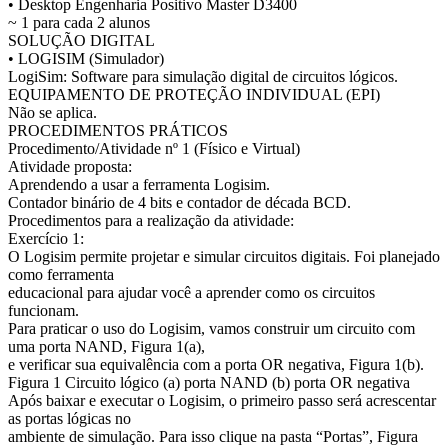
• Desktop Engenharia Positivo Master D3400
~ 1 para cada 2 alunos
SOLUÇÃO DIGITAL
• LOGISIM (Simulador)
LogiSim: Software para simulação digital de circuitos lógicos.
EQUIPAMENTO DE PROTEÇÃO INDIVIDUAL (EPI)
Não se aplica.
PROCEDIMENTOS PRÁTICOS
Procedimento/Atividade nº 1 (Físico e Virtual)
Atividade proposta:
Aprendendo a usar a ferramenta Logisim.
Contador binário de 4 bits e contador de década BCD.
Procedimentos para a realização da atividade:
Exercício 1:
O Logisim permite projetar e simular circuitos digitais. Foi planejado
como ferramenta
educacional para ajudar você a aprender como os circuitos
funcionam.
Para praticar o uso do Logisim, vamos construir um circuito com
uma porta NAND, Figura 1(a),
e verificar sua equivalência com a porta OR negativa, Figura 1(b).
Figura 1 Circuito lógico (a) porta NAND (b) porta OR negativa
Após baixar e executar o Logisim, o primeiro passo será acrescentar
as portas lógicas no
ambiente de simulação. Para isso clique na pasta “Portas”, Figura