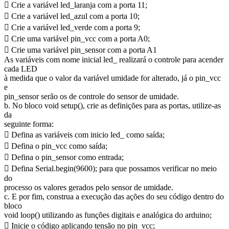
 Crie a variável led_laranja com a porta 11;
 Crie a variável led_azul com a porta 10;
 Crie a variável led_verde com a porta 9;
 Crie uma variável pin_vcc com a porta A0;
 Crie uma variável pin_sensor com a porta A1
As variáveis com nome inicial led_ realizará o controle para acender
cada LED
à medida que o valor da variável umidade for alterado, já o pin_vcc
e
pin_sensor serão os de controle do sensor de umidade.
b. No bloco void setup(), crie as definições para as portas, utilize-as
da
seguinte forma:
 Defina as variáveis com inicio led_ como saída;
 Defina o pin_vcc como saída;
 Defina o pin_sensor como entrada;
 Defina Serial.begin(9600); para que possamos verificar no meio
do
processo os valores gerados pelo sensor de umidade.
c. E por fim, construa a execução das ações do seu código dentro do
bloco
void loop() utilizando as funções digitais e analógica do arduino;
 Inicie o código aplicando tensão no pin_vcc;