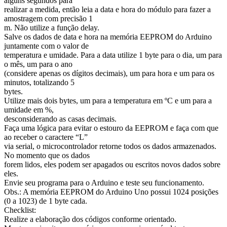
alguns segundos para
realizar a medida, então leia a data e hora do módulo para fazer a
amostragem com precisão 1
m. Não utilize a função delay.
Salve os dados de data e hora na memória EEPROM do Arduino
juntamente com o valor de
temperatura e umidade. Para a data utilize 1 byte para o dia, um para
o mês, um para o ano
(considere apenas os dígitos decimais), um para hora e um para os
minutos, totalizando 5
bytes.
Utilize mais dois bytes, um para a temperatura em ºC e um para a
umidade em %,
desconsiderando as casas decimais.
Faça uma lógica para evitar o estouro da EEPROM e faça com que
ao receber o caractere “L”
via serial, o microcontrolador retorne todos os dados armazenados.
No momento que os dados
forem lidos, eles podem ser apagados ou escritos novos dados sobre
eles.
Envie seu programa para o Arduino e teste seu funcionamento.
Obs.: A memória EEPROM do Arduino Uno possui 1024 posições
(0 a 1023) de 1 byte cada.
Checklist:
Realize a elaboração dos códigos conforme orientado.