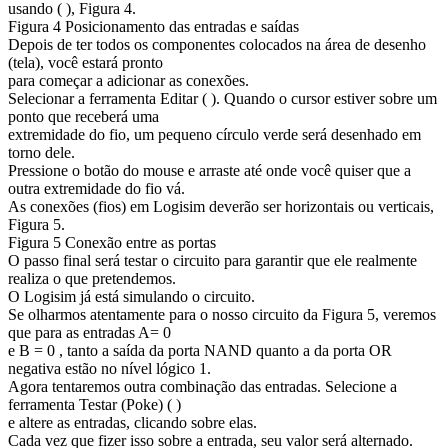
usando ( ), Figura 4.
Figura 4 Posicionamento das entradas e saídas
Depois de ter todos os componentes colocados na área de desenho
(tela), você estará pronto
para começar a adicionar as conexões.
Selecionar a ferramenta Editar ( ). Quando o cursor estiver sobre um
ponto que receberá uma
extremidade do fio, um pequeno círculo verde será desenhado em
torno dele.
Pressione o botão do mouse e arraste até onde você quiser que a
outra extremidade do fio vá.
As conexões (fios) em Logisim deverão ser horizontais ou verticais,
Figura 5.
Figura 5 Conexão entre as portas
O passo final será testar o circuito para garantir que ele realmente
realiza o que pretendemos.
O Logisim já está simulando o circuito.
Se olharmos atentamente para o nosso circuito da Figura 5, veremos
que para as entradas A= 0
e B = 0 , tanto a saída da porta NAND quanto a da porta OR
negativa estão no nível lógico 1.
Agora tentaremos outra combinação das entradas. Selecione a
ferramenta Testar (Poke) ( )
e altere as entradas, clicando sobre elas.
Cada vez que fizer isso sobre a entrada, seu valor será alternado.