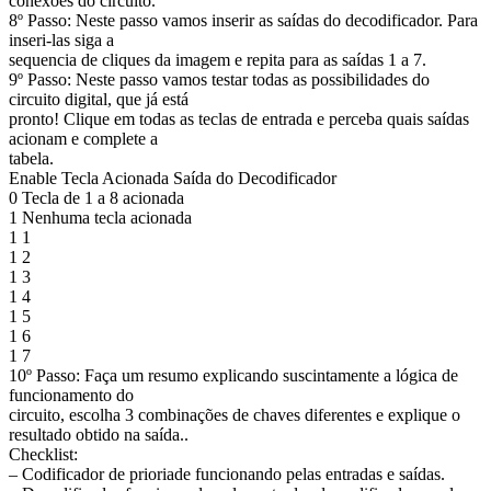
conexões do circuito.
8º Passo: Neste passo vamos inserir as saídas do decodificador. Para
inseri-las siga a
sequencia de cliques da imagem e repita para as saídas 1 a 7.
9º Passo: Neste passo vamos testar todas as possibilidades do
circuito digital, que já está
pronto! Clique em todas as teclas de entrada e perceba quais saídas
acionam e complete a
tabela.
Enable Tecla Acionada Saída do Decodificador
0 Tecla de 1 a 8 acionada
1 Nenhuma tecla acionada
1 1
1 2
1 3
1 4
1 5
1 6
1 7
10º Passo: Faça um resumo explicando suscintamente a lógica de
funcionamento do
circuito, escolha 3 combinações de chaves diferentes e explique o
resultado obtido na saída..
Checklist:
– Codificador de prioriade funcionando pelas entradas e saídas.