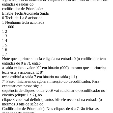
entradas e saídas do
codificador de Prioridade:
Enable Tecla Acionada Saída
0 Tecla de 1 a 8 acionada
1 Nenhuma tecla acionada
1 1 000
1 2
1 3
1 4
1 5
1 6
1 7
Note que a primeira tecla é ligada na entrada 0 (o codificador tem
entradas de 0 a 7), então
a saída exibe o valor “0” em binário (000), mesmo que a primeira
tecla esteja acionada. E 8ª
tecla exibirá a saída 7 em binário na saída (111).
7º Passo: Iniciaremos agora a inserção do decodificador. Para
executar este passo siga a
sequência de cliques, onde você vai adicionar o decodificador no
circuito (clique 1 e 2), no
clique 3 você vai definir quantos bits ele receberá na entrada (o
mesmos 3 bits de saída do
Codificador de Prioridade). Nos cliques de 4 a 7 são feitas as