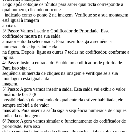
Logo após coloque os rótulos para saber qual tecla corresponde a
qual número, clicando no ícone
, indicado como o ponto 2 na imagem. Verifique se a sua montagem
está igual à imagem
abaixo.
3º Passo: Vamos inserir o Codificador de Prioridade. Esse
codificador mostra na sua saída
a maior entrada selecionada. Para inseri-lo siga a sequência
numerada de cliques indicada
na figura. Depois, ligue as outras 7 teclas no codificador, conforme a
figura.
4º Passo: Insira a entrada de Enable no codificador de prioridade.
Para isso siga a
sequência numerada de cliques na imagem e verifique se a sua
montagem está igual a da
imagem.
5º Passo: Agora vamos inserir a saída. Esta saída vai exibir o valor
binário de 0 a 7 (8
possibilidades) dependendo de qual entrada estiver habilitada, ele
sempre exibirá a de valor
mais alto. Para inserir a saída siga a sequência numerada de cliques
indicada na imagem.
6º Passo: Agora vamos simular o funcionamento do codificador de
prioridade. Para isso
siga a sequência indicada de cliques. Preencha a tabela abaixo com