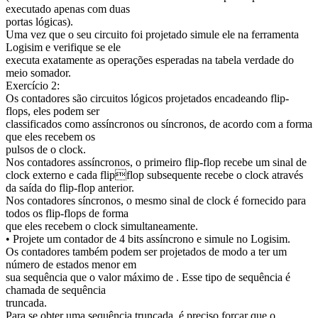
executado apenas com duas
portas lógicas).
Uma vez que o seu circuito foi projetado simule ele na ferramenta
Logisim e verifique se ele
executa exatamente as operações esperadas na tabela verdade do
meio somador.
Exercício 2:
Os contadores são circuitos lógicos projetados encadeando flip-
flops, eles podem ser
classificados como assíncronos ou síncronos, de acordo com a forma
que eles recebem os
pulsos de o clock.
Nos contadores assíncronos, o primeiro flip-flop recebe um sinal de
clock externo e cada flipflop subsequente recebe o clock através
da saída do flip-flop anterior.
Nos contadores síncronos, o mesmo sinal de clock é fornecido para
todos os flip-flops de forma
que eles recebem o clock simultaneamente.
• Projete um contador de 4 bits assíncrono e simule no Logisim.
Os contadores também podem ser projetados de modo a ter um
número de estados menor em
sua sequência que o valor máximo de . Esse tipo de sequência é
chamada de sequência
truncada.
Para se obter uma sequência truncada, é preciso forcar que o