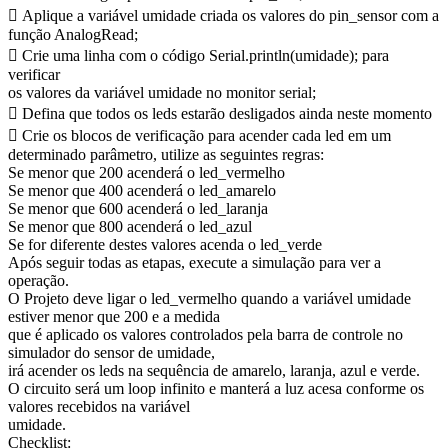
 Aplique a variável umidade criada os valores do pin_sensor com a
função AnalogRead;
 Crie uma linha com o código Serial.println(umidade); para
verificar
os valores da variável umidade no monitor serial;
 Defina que todos os leds estarão desligados ainda neste momento
 Crie os blocos de verificação para acender cada led em um
determinado parâmetro, utilize as seguintes regras:
Se menor que 200 acenderá o led_vermelho
Se menor que 400 acenderá o led_amarelo
Se menor que 600 acenderá o led_laranja
Se menor que 800 acenderá o led_azul
Se for diferente destes valores acenda o led_verde
Após seguir todas as etapas, execute a simulação para ver a
operação.
O Projeto deve ligar o led_vermelho quando a variável umidade
estiver menor que 200 e a medida
que é aplicado os valores controlados pela barra de controle no
simulador do sensor de umidade,
irá acender os leds na sequência de amarelo, laranja, azul e verde.
O circuito será um loop infinito e manterá a luz acesa conforme os
valores recebidos na variável
umidade.
Checklist: