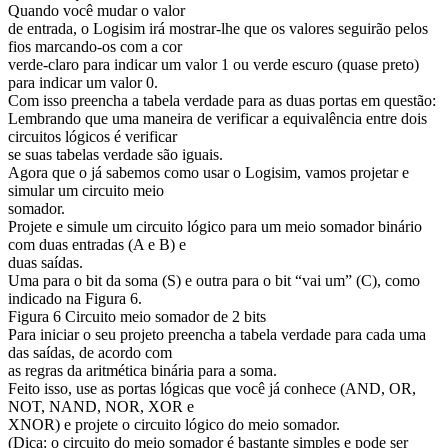
Quando você mudar o valor
de entrada, o Logisim irá mostrar-lhe que os valores seguirão pelos
fios marcando-os com a cor
verde-claro para indicar um valor 1 ou verde escuro (quase preto)
para indicar um valor 0.
Com isso preencha a tabela verdade para as duas portas em questão:
Lembrando que uma maneira de verificar a equivalência entre dois
circuitos lógicos é verificar
se suas tabelas verdade são iguais.
Agora que o já sabemos como usar o Logisim, vamos projetar e
simular um circuito meio
somador.
Projete e simule um circuito lógico para um meio somador binário
com duas entradas (A e B) e
duas saídas.
Uma para o bit da soma (S) e outra para o bit “vai um” (C), como
indicado na Figura 6.
Figura 6 Circuito meio somador de 2 bits
Para iniciar o seu projeto preencha a tabela verdade para cada uma
das saídas, de acordo com
as regras da aritmética binária para a soma.
Feito isso, use as portas lógicas que você já conhece (AND, OR,
NOT, NAND, NOR, XOR e
XNOR) e projete o circuito lógico do meio somador.
(Dica: o circuito do meio somador é bastante simples e pode ser