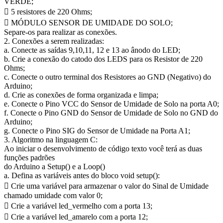
VERDE;
 5 resistores de 220 Ohms;
 MÓDULO SENSOR DE UMIDADE DO SOLO;
Separe-os para realizar as conexões.
2. Conexões a serem realizadas:
a. Conecte as saídas 9,10,11, 12 e 13 ao ânodo do LED;
b. Crie a conexão do catodo dos LEDS para os Resistor de 220
Ohms;
c. Conecte o outro terminal dos Resistores ao GND (Negativo) do
Arduino;
d. Crie as conexões de forma organizada e limpa;
e. Conecte o Pino VCC do Sensor de Umidade de Solo na porta A0;
f. Conecte o Pino GND do Sensor de Umidade de Solo no GND do
Arduino;
g. Conecte o Pino SIG do Sensor de Umidade na Porta A1;
3. Algoritmo na linguagem C:
Ao iniciar o desenvolvimento de código texto você terá as duas
funções padrões
do Arduino a Setup() e a Loop()
a. Defina as variáveis antes do bloco void setup():
 Crie uma variável para armazenar o valor do Sinal de Umidade
chamado umidade com valor 0;
 Crie a variável led_vermelho com a porta 13;
 Crie a variável led_amarelo com a porta 12;