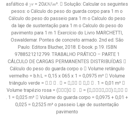
asfáltico é 𝛾𝑟 = 20𝐾𝑁/𝑚³.  Solução: Calcular os seguintes
pesos: o Cálculo do peso do guarda corpo para 1 m o
Cálculo do peso do passeio para 1 m o Calculo do peso
da laje de sustentação para 1 m o Calculo do peso do
pavimento para 1 m 1 Exercício do Livro MARCHETTI,
Oswaldemar. Pontes de concreto armado. 2nd ed. São
Paulo: Editora Blucher, 2018. E-book. p.19. ISBN
9788521212799. TRABALHO PRÁTICO – PARTE 1
CÁLCULO DE CARGAS PERMANENTES DISTRIBUÍDAS 
Cálculo do peso do guarda corpo o  Volume retângulo
vermelho = b.h.L = 0,15 x 065 x 1 = 0,0975 m³  Volume
triângulo verde = 􀯕.􀯛 􀬶 . 𝐿 = 􀬴,􀬴􀬹 􀯫 􀬴,􀬸 􀬶 . 1 = 0,01 m³ 
Volume trapézio rosa = (􀮻􀬾􀯕)􀯛 􀬶 . 𝐿 = (􀬴,􀬵􀬹􀬾􀬴,􀬴􀬹).􀬴,􀬶􀬹 􀬶
. 1 = 0,025 m³  Volume do guarda corpo = 0,0975 + 0,01 +
0,025 = 0,2525 m³ o passeio Laje de sustentação
pavimento