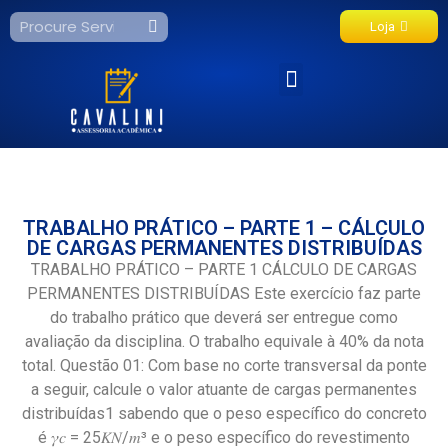
Loja
Fale Conosco
TRABALHO PRÁTICO – PARTE 1 – CÁLCULO
DE CARGAS PERMANENTES DISTRIBUÍDAS
TRABALHO PRÁTICO – PARTE 1 CÁLCULO DE CARGAS
PERMANENTES DISTRIBUÍDAS Este exercício faz parte
do trabalho prático que deverá ser entregue como
avaliação da disciplina. O trabalho equivale à 40% da nota
total. Questão 01: Com base no corte transversal da ponte
a seguir, calcule o valor atuante de cargas permanentes
distribuídas1 sabendo que o peso específico do concreto
é 𝛾𝑐 = 25𝐾𝑁/𝑚³ e o peso específico do revestimento